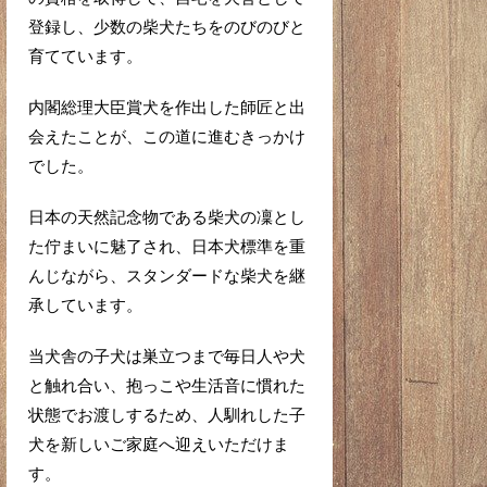
登録し、少数の柴犬たちをのびのびと
育てています。
内閣総理大臣賞犬を作出した師匠と出
会えたことが、この道に進むきっかけ
でした。
日本の天然記念物である柴犬の凜とし
た佇まいに魅了され、日本犬標準を重
んじながら、スタンダードな柴犬を継
承しています。
当犬舎の子犬は巣立つまで毎日人や犬
と触れ合い、抱っこや生活音に慣れた
状態でお渡しするため、人馴れした子
犬を新しいご家庭へ迎えいただけま
す。