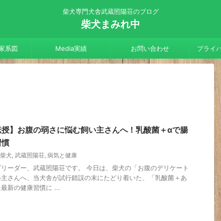
柴犬専門犬舎武蔵照陽荘のブログ
柴犬まみれ中
家系図
Media実績
お問い合わせ
プライ
伝授】お腹の弱さに悩む飼い主さんへ！乳酸菌＋αで腸
習慣
柴犬
,
武蔵照陽荘
,
病気と健康
リーダー、武蔵照陽荘です。 今日は、柴犬の「お腹のデリケート
い主さんへ、当犬舎が試行錯誤の末にたどり着いた、「乳酸菌＋あ
新の健康習慣に ...