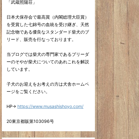
「武蔵照陽荘」
日本犬保存会で最高賞（内閣総理大臣賞）
を受賞した七錦号の血統を受け継ぎ、天然
記念物である優良なスタンダード柴犬のブ
リード、販売を行なっております。
当ブログでは柴犬の専門家であるブリーダ
ーのそやが柴犬についてのあれこれを解説
しています。
子犬のお迎えをお考えの方は犬舎ホームペ
ージをご覧ください。
HP→
https://www.musashishoyo.com/
20東京都販第103096号