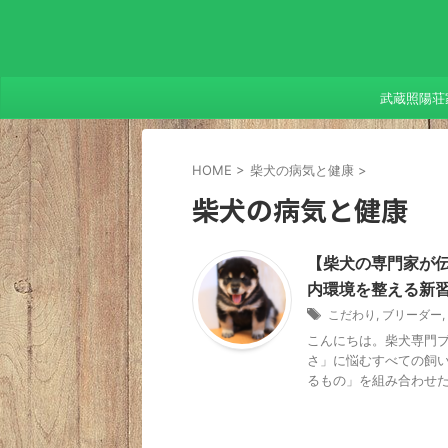
武蔵照陽荘
HOME
>
柴犬の病気と健康
>
柴犬の病気と健康
【柴犬の専門家が
内環境を整える新
こだわり
,
ブリーダー
,
こんにちは。柴犬専門ブ
さ」に悩むすべての飼
るもの」を組み合わせた最