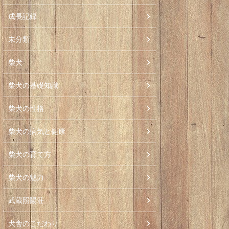
成長記録
未分類
柴犬
柴犬の基礎知識
柴犬の性格
柴犬の病気と健康
柴犬の育て方
柴犬の魅力
武蔵照陽荘
犬舎のこだわり