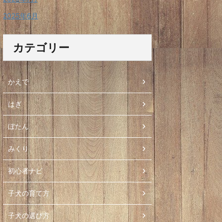
2025年6月
カテゴリー
かえで
はぎ
ぼたん
みくり
初心者ナビ
子犬の育て方
子犬の選び方