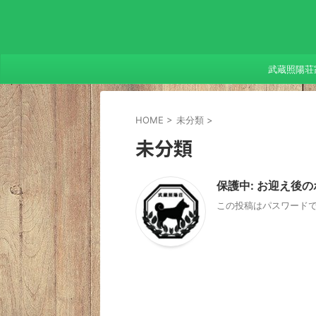
武蔵照陽荘
HOME
>
未分類
>
未分類
保護中: お迎え後
この投稿はパスワード