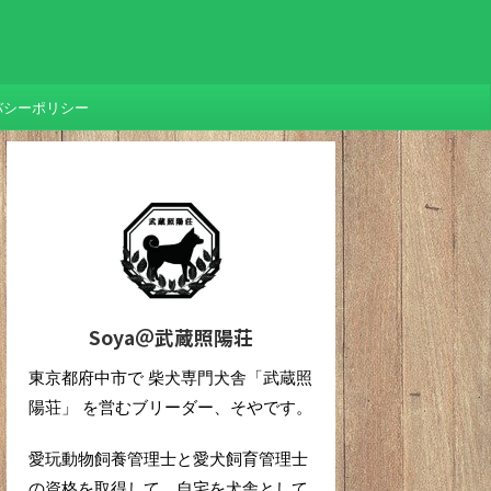
バシーポリシー
Soya＠武蔵照陽荘
東京都府中市で 柴犬専門犬舎「武蔵照
陽荘」 を営むブリーダー、そやです。
愛玩動物飼養管理士と愛犬飼育管理士
の資格を取得して、自宅を犬舎として