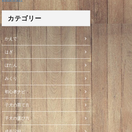
カテゴリー
かえで
はぎ
ぼたん
みくり
初心者ナビ
子犬の育て方
子犬の選び方
成長記録