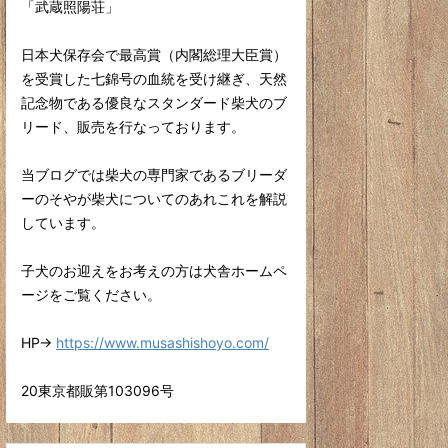
「武蔵照陽荘」
日本犬保存会で最高賞（内閣総理大臣賞）
を受賞した七錦号の血統を受け継ぎ、天然
記念物である優良なスタンダード柴犬のブ
リード、販売を行なっております。
当ブログでは柴犬の専門家であるブリーダ
ーのそやが柴犬についてのあれこれを解説
しています。
子犬のお迎えをお考えの方は犬舎ホームペ
ージをご覧ください。
HP→
https://www.musashishoyo.com/
20東京都販第103096号