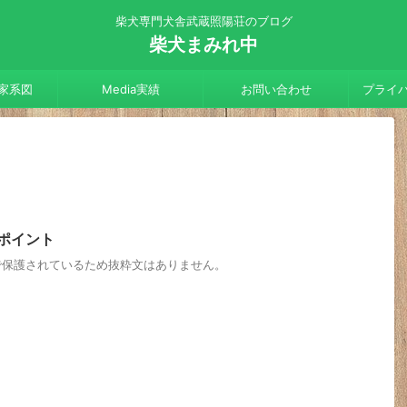
柴犬専門犬舎武蔵照陽荘のブログ
柴犬まみれ中
家系図
Media実績
お問い合わせ
プライ
のポイント
で保護されているため抜粋文はありません。