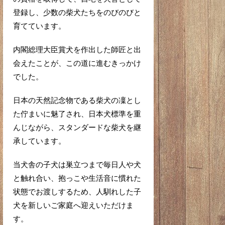
登録し、少数の柴犬たちをのびのびと
育てています。
内閣総理大臣賞犬を作出した師匠と出
会えたことが、この道に進むきっかけ
でした。
日本の天然記念物である柴犬の凜とし
た佇まいに魅了され、日本犬標準を重
んじながら、スタンダードな柴犬を継
承しています。
当犬舎の子犬は巣立つまで毎日人や犬
と触れ合い、抱っこや生活音に慣れた
状態でお渡しするため、人馴れした子
犬を新しいご家庭へ迎えいただけま
す。