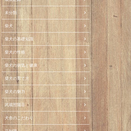
未分類
柴犬
柴犬の基礎知識
柴犬の性格
柴犬の病気と健康
柴犬の育て方
柴犬の魅力
武蔵照陽荘
犬舎のこだわり
豆知識