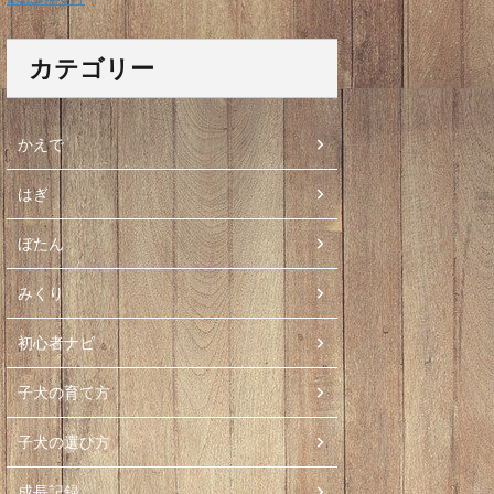
カテゴリー
かえで
はぎ
ぼたん
みくり
初心者ナビ
子犬の育て方
子犬の選び方
成長記録