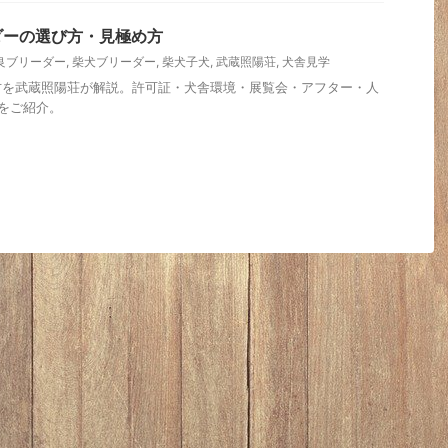
ダーの選び方・見極め方
良ブリーダー
,
柴犬ブリーダー
,
柴犬子犬
,
武蔵照陽荘
,
犬舎見学
方を武蔵照陽荘が解説。許可証・犬舎環境・展覧会・アフター・人
をご紹介。