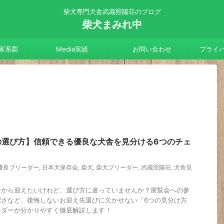
柴犬専門犬舎武蔵照陽荘のブログ
柴犬まみれ中
家系図
Media実績
お問い合わせ
プライ
の選び方】信頼できる優良な犬舎を見分ける6つのチェ
優良ブリーダー
,
日本犬保存会
,
柴犬
,
柴犬ブリーダー
,
武蔵照陽荘
,
犬舎見
ーから迎えたいけれど、選び方に迷っていませんか？展覧会への参
潔さなど、後悔しないお迎え先選びに欠かせない「6つの見分け方
ーダーが分かりやすく徹底解説します！