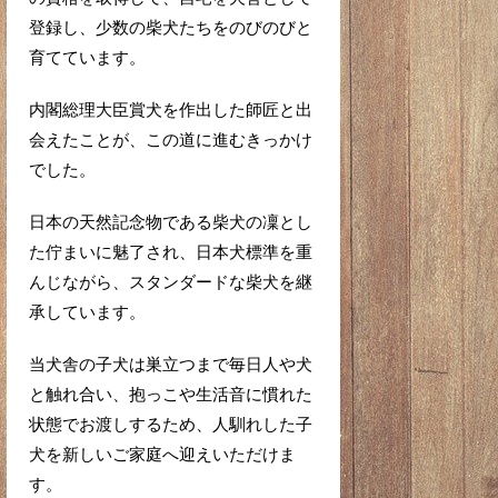
登録し、少数の柴犬たちをのびのびと
育てています。
内閣総理大臣賞犬を作出した師匠と出
会えたことが、この道に進むきっかけ
でした。
日本の天然記念物である柴犬の凜とし
た佇まいに魅了され、日本犬標準を重
んじながら、スタンダードな柴犬を継
承しています。
当犬舎の子犬は巣立つまで毎日人や犬
と触れ合い、抱っこや生活音に慣れた
状態でお渡しするため、人馴れした子
犬を新しいご家庭へ迎えいただけま
す。