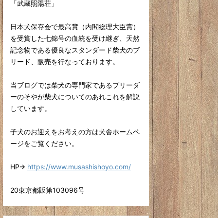
「武蔵照陽荘」
日本犬保存会で最高賞（内閣総理大臣賞）
を受賞した七錦号の血統を受け継ぎ、天然
記念物である優良なスタンダード柴犬のブ
リード、販売を行なっております。
当ブログでは柴犬の専門家であるブリーダ
ーのそやが柴犬についてのあれこれを解説
しています。
子犬のお迎えをお考えの方は犬舎ホームペ
ージをご覧ください。
HP→
https://www.musashishoyo.com/
20東京都販第103096号