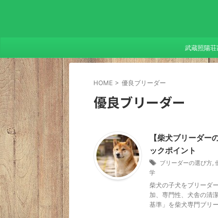
武蔵照陽荘
HOME
>
優良ブリーダー
優良ブリーダー
【柴犬ブリーダー
ックポイント
ブリーダーの選び方
,
学
柴犬の子犬をブリーダ
加、専門性、犬舎の清
基準」を柴犬専門ブリ