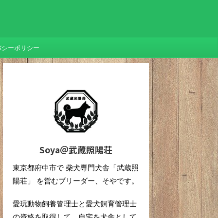
バシーポリシー
Soya＠武蔵照陽荘
東京都府中市で 柴犬専門犬舎「武蔵照
陽荘」 を営むブリーダー、そやです。
愛玩動物飼養管理士と愛犬飼育管理士
の資格を取得して、自宅を犬舎として