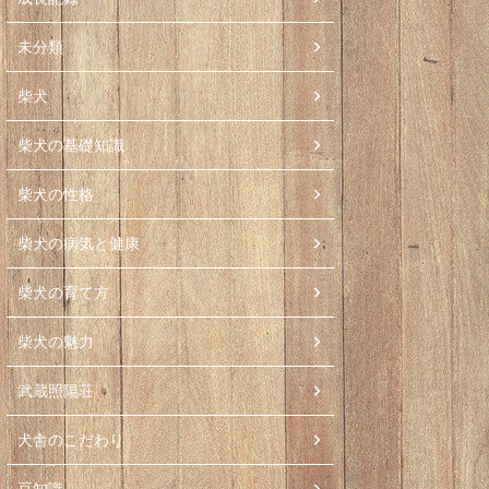
未分類
柴犬
柴犬の基礎知識
柴犬の性格
柴犬の病気と健康
柴犬の育て方
柴犬の魅力
武蔵照陽荘
犬舎のこだわり
豆知識