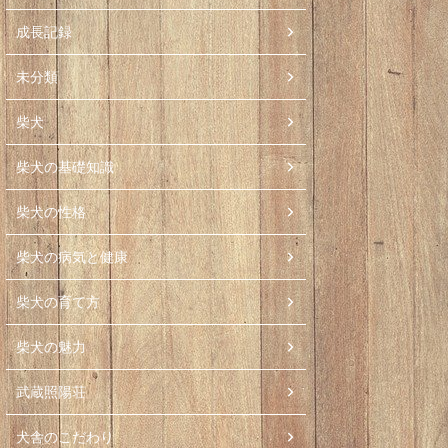
成長記録
未分類
柴犬
柴犬の基礎知識
柴犬の性格
柴犬の病気と健康
柴犬の育て方
柴犬の魅力
武蔵照陽荘
犬舎のこだわり