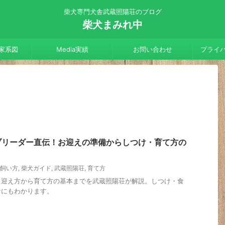
柴犬専門犬舎武蔵照陽荘のブログ
柴犬まみれ中
家系図
Media実績
お問い合わせ
プライ
ブリーダー直伝！お迎えの準備からしつけ・育て方の
飼い方
,
柴犬ガイド
,
武蔵照陽荘
,
育て方
、迎え方から育て方の基本までを武蔵照陽荘が解説。しつけ・食
者にもわかります。