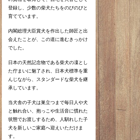
登録し、少数の柴犬たちをのびのびと
育てています。
内閣総理大臣賞犬を作出した師匠と出
会えたことが、この道に進むきっかけ
でした。
日本の天然記念物である柴犬の凜とし
た佇まいに魅了され、日本犬標準を重
んじながら、スタンダードな柴犬を継
承しています。
当犬舎の子犬は巣立つまで毎日人や犬
と触れ合い、抱っこや生活音に慣れた
状態でお渡しするため、人馴れした子
犬を新しいご家庭へ迎えいただけま
す。