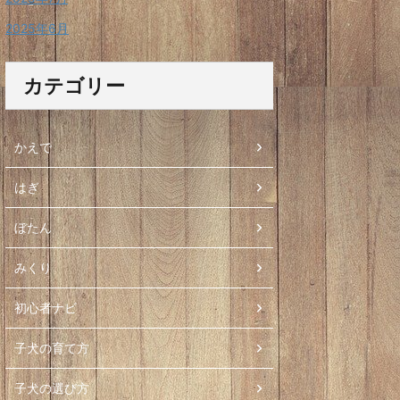
2025年6月
カテゴリー
かえで
はぎ
ぼたん
みくり
初心者ナビ
子犬の育て方
子犬の選び方