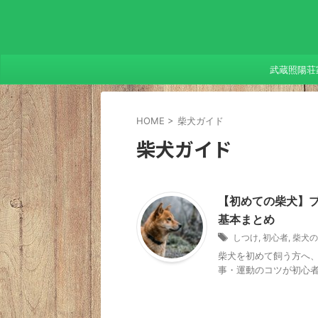
武蔵照陽荘
HOME
>
柴犬ガイド
柴犬ガイド
【初めての柴犬】
基本まとめ
しつけ
,
初心者
,
柴犬の
柴犬を初めて飼う方へ
事・運動のコツが初心