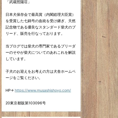
「武蔵照陽荘」
日本犬保存会で最高賞（内閣総理大臣賞）
を受賞した七錦号の血統を受け継ぎ、天然
記念物である優良なスタンダード柴犬のブ
リード、販売を行なっております。
当ブログでは柴犬の専門家であるブリーダ
ーのそやが柴犬についてのあれこれを解説
しています。
子犬のお迎えをお考えの方は犬舎ホームペ
ージをご覧ください。
HP→
https://www.musashishoyo.com/
20東京都販第103096号