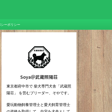
バシーポリシー
Soya＠武蔵照陽荘
東京都府中市で 柴犬専門犬舎「武蔵照
陽荘」 を営むブリーダー、そやです。
愛玩動物飼養管理士と愛犬飼育管理士
の資格を取得して、自宅を犬舎として