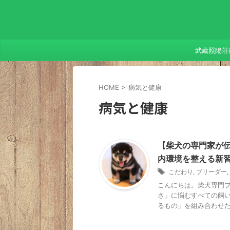
武蔵照陽荘
HOME
>
病気と健康
病気と健康
【柴犬の専門家が
内環境を整える新
こだわり
,
ブリーダー
,
こんにちは。柴犬専門ブ
さ」に悩むすべての飼
るもの」を組み合わせた最