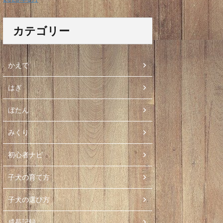
カテゴリー
かえで
はぎ
ぼたん
みくり
初心者ナビ
子犬の育て方
子犬の選び方
成長記録