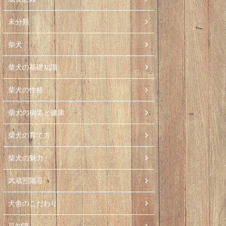
未分類
柴犬
柴犬の基礎知識
柴犬の性格
柴犬の病気と健康
柴犬の育て方
柴犬の魅力
武蔵照陽荘
犬舎のこだわり
豆知識