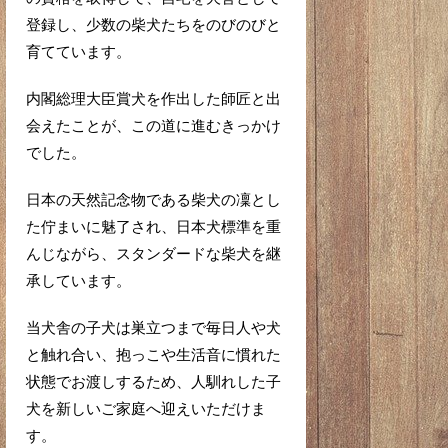
登録し、少数の柴犬たちをのびのびと
育てています。
内閣総理大臣賞犬を作出した師匠と出
会えたことが、この道に進むきっかけ
でした。
日本の天然記念物である柴犬の凜とし
た佇まいに魅了され、日本犬標準を重
んじながら、スタンダードな柴犬を継
承しています。
当犬舎の子犬は巣立つまで毎日人や犬
と触れ合い、抱っこや生活音に慣れた
状態でお渡しするため、人馴れした子
犬を新しいご家庭へ迎えいただけま
す。