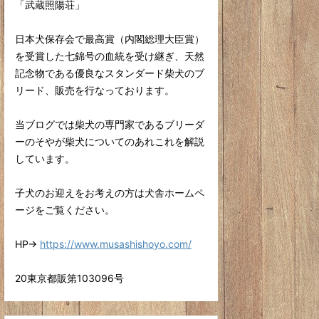
「武蔵照陽荘」
日本犬保存会で最高賞（内閣総理大臣賞）
を受賞した七錦号の血統を受け継ぎ、天然
記念物である優良なスタンダード柴犬のブ
リード、販売を行なっております。
当ブログでは柴犬の専門家であるブリーダ
ーのそやが柴犬についてのあれこれを解説
しています。
子犬のお迎えをお考えの方は犬舎ホームペ
ージをご覧ください。
HP→
https://www.musashishoyo.com/
20東京都販第103096号