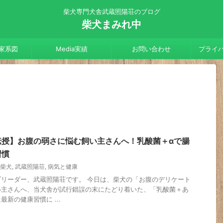
柴犬専門犬舎武蔵照陽荘のブログ
柴犬まみれ中
家系図
Media実績
お問い合わせ
プライ
伝授】お腹の弱さに悩む飼い主さんへ！乳酸菌＋αで腸
習慣
柴犬
,
武蔵照陽荘
,
病気と健康
リーダー、武蔵照陽荘です。 今日は、柴犬の「お腹のデリケート
い主さんへ、当犬舎が試行錯誤の末にたどり着いた、「乳酸菌＋あ
新の健康習慣に ...