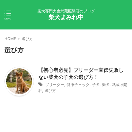
柴犬専門犬舎武蔵照陽荘のブログ
柴犬まみれ中
HOME
>
選び方
選び方
【初心者必見】ブリーダー直伝失敗し
ない柴犬の子犬の選び方！
ブリーダー
,
健康チェック
,
子犬
,
柴犬
,
武蔵照陽
荘
,
選び方