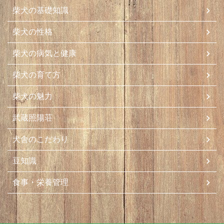
柴犬の基礎知識
柴犬の性格
柴犬の病気と健康
柴犬の育て方
柴犬の魅力
武蔵照陽荘
犬舎のこだわり
豆知識
食事・栄養管理