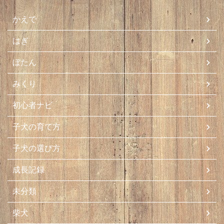
かえで
はぎ
ぼたん
みくり
初心者ナビ
子犬の育て方
子犬の選び方
成長記録
未分類
柴犬